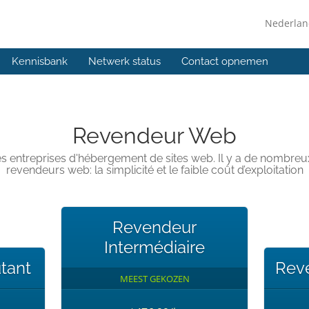
Nederla
Kennisbank
Netwerk status
Contact opnemen
Revendeur Web
es entreprises d'hébergement de sites web. Il y a de nombre
revendeurs web: la simplicité et le faible coût d’exploitation
Revendeur
Intermédiaire
tant
Reve
MEEST GEKOZEN