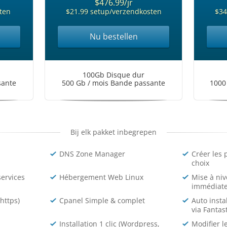
$476.99/jr
ten
$21.99 setup/verzendkosten
$34
Nu bestellen
100Gb Disque dur
sante
500 Gb / mois Bande passante
1000
Bij elk pakket inbegrepen
DNS Zone Manager
Créer les 
choix
services
Hébergement Web Linux
Mise à niv
immédiat
(https)
Cpanel Simple & complet
Auto insta
via Fantas
Installation 1 clic (Wordpress,
Modifier l