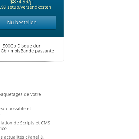
$874.99/jr
.99 setup/verzendkosten
Nu bestellen
500Gb Disque dur
 Gb / moisBande passante
paquetages de votre
eau possible et
e
llation de Scripts et CMS
tico
es actualités cPanel &