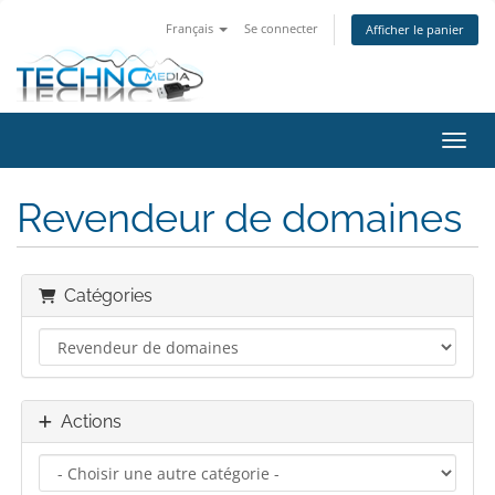
Français
Se connecter
Afficher le panier
Bascu
Revendeur de domaines
Catégories
Actions