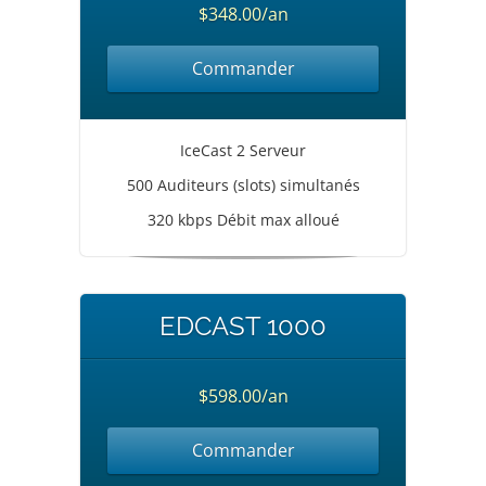
$348.00/an
Commander
IceCast 2 Serveur
500 Auditeurs (slots) simultanés
320 kbps Débit max alloué
EDCAST 1000
$598.00/an
Commander