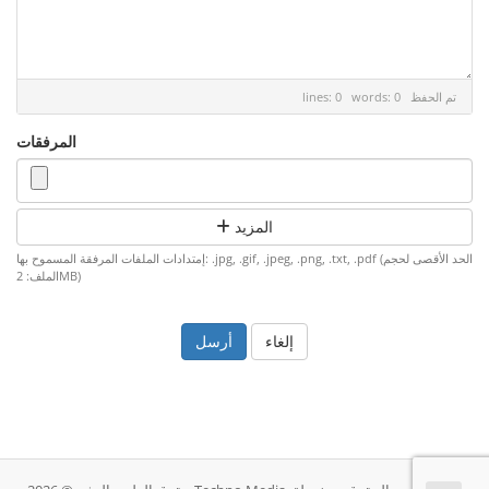
تم الحفظ
lines: 0 words: 0
المرفقات
المزيد
إمتدادات الملفات المرفقة المسموح بها: .jpg, .gif, .jpeg, .png, .txt, .pdf (الحد الأقصى لحجم
الملف: 2MB)
إلغاء