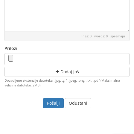
lines: 0 words: 0
spremaju
Prilozi
Dodaj još
Dozvoljene ekstenzije datoteka: .jpg, .gif, .jpeg, .png, .txt, .pdf (Maksimalna
veličina datoteke: 2MB)
Odustani