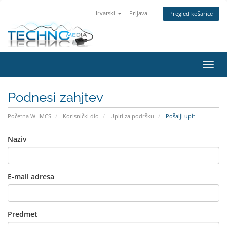
Hrvatski
Prijava
Pregled košarice
Preba
Podnesi zahjtev
Početna WHMCS
Korisnički dio
Upiti za podršku
Pošalji upit
Naziv
E-mail adresa
Predmet