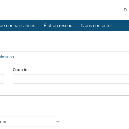
Fr
de connaissances
État du réseau
Nous contacter
 demande
Courriel