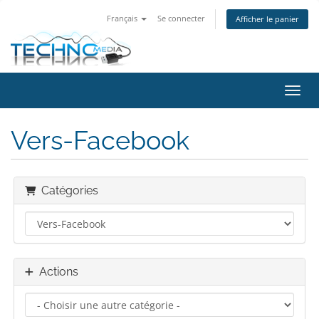
Français
Se connecter
Afficher le panier
Bascu
Vers-Facebook
Catégories
Actions