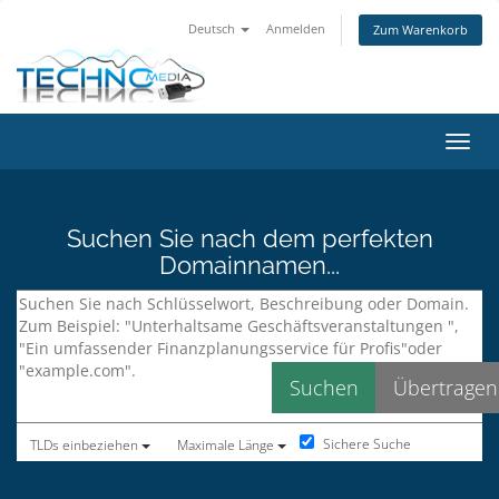
Deutsch
Anmelden
Zum Warenkorb
Navig
Suchen Sie nach dem perfekten
Domainnamen...
Sichere Suche
TLDs einbeziehen
Maximale Länge